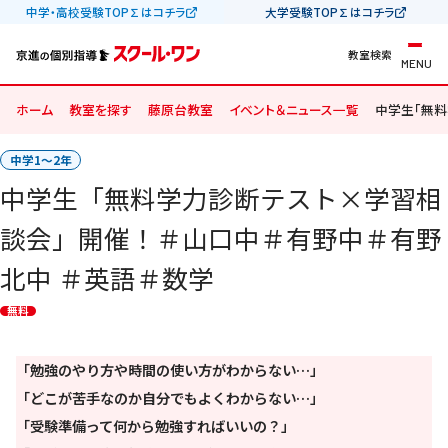
中学・高校受験TOP∑はコチラ
大学受験TOP∑はコチラ
教室検索
MENU
ホーム
教室を探す
藤原台教室
イベント＆ニュース一覧
中学生「無料
中学1〜2年
中学生「無料学力診断テスト×学習相
談会」開催！＃山口中＃有野中＃有野
北中 ＃英語＃数学
無料
「勉強のやり方や時間の使い方がわからない…」
「どこが苦手なのか自分でもよくわからない…」
「受験準備って何から勉強すればいいの？」