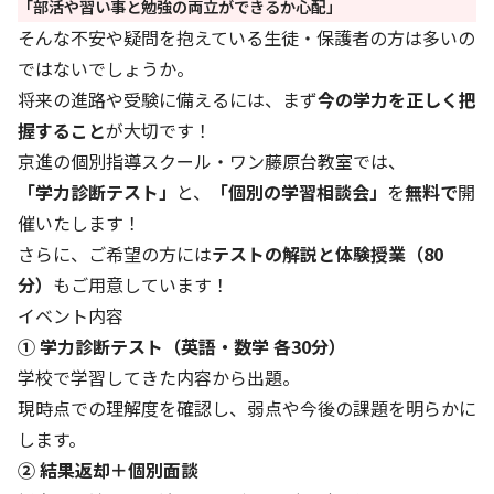
「部活や習い事と勉強の両立ができるか心配」
そんな不安や疑問を抱えている生徒・保護者の方は多いの
ではないでしょうか。
将来の進路や受験に備えるには、まず
今の学力を正しく把
握すること
が大切です！
京進の個別指導スクール・ワン藤原台教室では、
「学力診断テスト」
と、
「個別の学習相談会」
を
無料で
開
催いたします！
さらに、ご希望の方には
テストの解説と体験授業（80
分）
もご用意しています！
イベント内容
① 学力診断テスト（英語・数学 各30分）
学校で学習してきた内容から出題。
現時点での理解度を確認し、弱点や今後の課題を明らかに
します。
② 結果返却＋個別面談