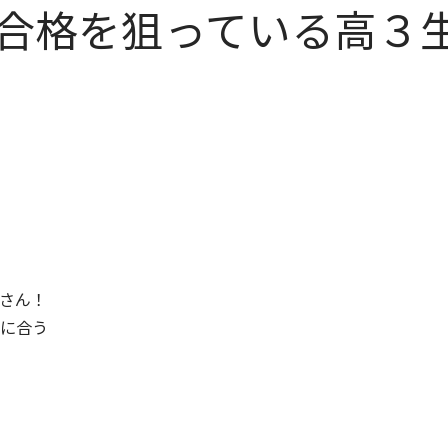
合格を狙っている高３
さん！
に合う