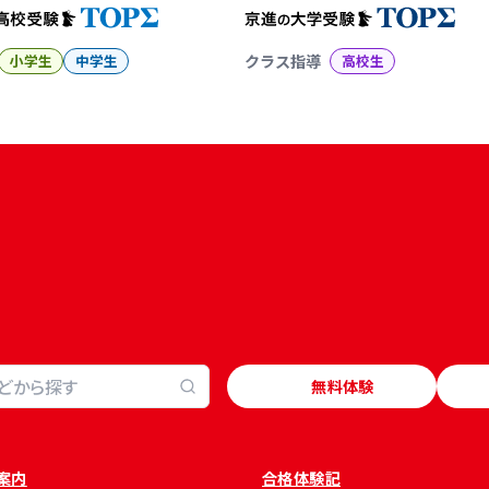
小学生
中学生
クラス指導
高校生
無料体験
案内
合格体験記