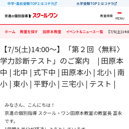
中学・高校受験TOP∑はコチラ
大学受験TOP∑はコチラ
教室検索
MENU
ホーム
教室を探す
田原本教室
イベント＆ニュース一覧
【7/5(土)1
【7/5(土)14:00～】「第２回〈無料〉
学力診断テスト」のご案内 | 田原本
中 | 北中 | 式下中 | 田原本小 | 北小 | 南
小 | 東小 | 平野小 | 三宅小 | テスト |
みなさん、こんにちは！
京進の個別指導 スクール・ワン田原本教室の教室長 冨永
です。