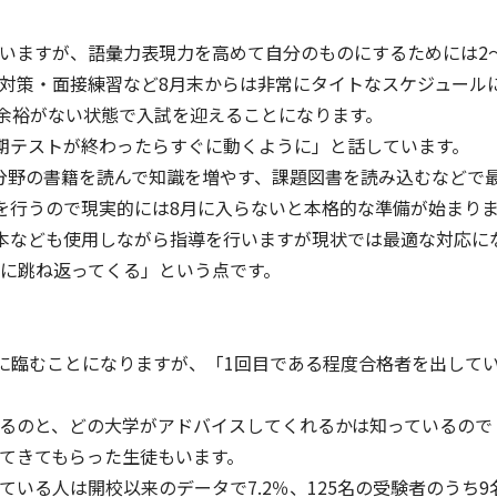
いますが、語彙力表現力を高めて自分のものにするためには2
対策・面接練習など8月末からは非常にタイトなスケジュールに
と余裕がない状態で入試を迎えることになります。
期テストが終わったらすぐに動くように」と話しています。
分野の書籍を読んで知識を増やす、課題図書を読み込むなどで
を行うので現実的には8月に入らないと本格的な準備が始まり
策本なども使用しながら指導を行いますが現状では最適な対応に
に跳ね返ってくる」という点です。
型に臨むことになりますが、「1回目である程度合格者を出して
るのと、どの大学がアドバイスしてくれるかは知っているので
てきてもらった生徒もいます。
いる人は開校以来のデータで7.2％、125名の受験者のうち