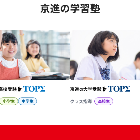
京進の学習塾
幼児教育から大学受験まで 京
小学生
中学生
クラス指導
高校生