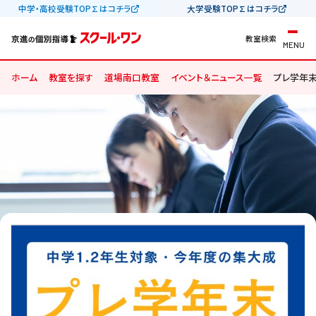
中学・高校受験TOP∑はコチラ
大学受験TOP∑はコチラ
教室検索
MENU
ホーム
教室を探す
道場南口教室
イベント＆ニュース一覧
プレ学年