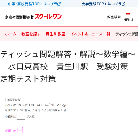
中学・高校受験TOP∑はコチラ
大学受験TOP∑はコチラ
教室検索
MENU
ホーム
教室を探す
貴生川教室
イベント＆ニュース一覧
ティッシュ
ティッシュ問題解答・解説～数学編～
｜水口東高校｜貴生川駅｜受験対策｜
定期テスト対策｜