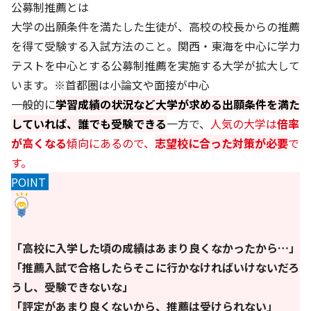
公募制推薦とは
大学の出願条件を満たした生徒が、高校の校長からの推薦
を得て受験する入試方法のこと。関西・東海を中心に学力
テストを中心とする公募制推薦を実施する大学が拡大して
います。※首都圏は小論文や面接が中心
一般的に
学習成績の状況など大学が求める出願条件を満た
していれば、誰でも受験できる
一方で、
人気の大学は
倍率
が高くなる
傾向にあるので、
志望校に合った対策が必要
で
す。
POINT
「高校に入学した頃の成績はあまり良くなかったから…」
「推薦入試で合格したらそこに行かなければいけないだろ
うし、受験できないな」
「評定があまり良くないから、推薦は受けられない」