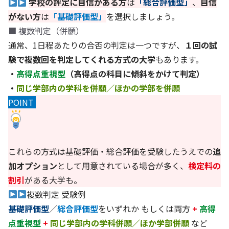
学校の評定に自信がある方
は
「総合評価型」
、
自信
がない方
は
「基礎評価型」
を選択しましょう。
■ 複数判定（併願）
通常、1日程あたりの合否の判定は一つですが、
１回の試
験で複数回を判定してくれる方式の大学
もあります。
・
高得点重視型
（高得点の科目に傾斜をかけて判定）
・
同じ学部内の学科を併願／ほかの学部を併願
POINT
これらの方式は基礎評価・総合評価を受験したうえでの
追
加オプション
として用意されている場合が多く、
検定料の
割引
がある大学も。
複数判定 受験例
基礎評価型
／
総合評価型
をいずれか もしくは両方
+
高得
点重視型
+
同じ学部内の学科併願／ほか学部併願
など