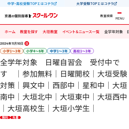
中学・高校受験TOP∑はコチラ
大学受験TOP∑はコチラ
教室検索
MENU
ホーム
教室を探す
大垣教室
イベント＆ニュース一覧
全学年対象 
2024
年
11
10
日
月
日
小学1〜3年
小学4〜6年
中学1〜3年
高校1〜3年
全学年対象 日曜自習会 受付中で
す ｜参加無料｜日曜開校｜大垣受験
対策｜興文中｜西部中｜星和中｜大垣
南中｜大垣北中｜大垣東中｜大垣西中
｜大垣高校生｜大垣小学生｜
無料
先着