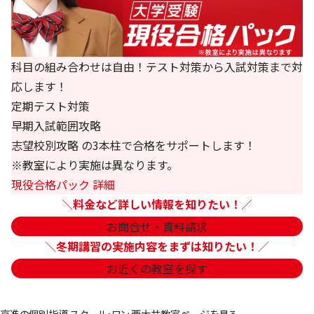
科目の組み合わせは自由！テスト対策から入試対策まで対
応します！
定期テスト対策
早期入試範囲攻略
志望校別攻略 の3本柱で合格をサポートします！
※教室により実施は異なります。
現役合格パック 詳細
＼
料金など詳しい情報を知りたい！
／
お問合せ・資料請求
＼
冬期講習の実施内容をまずは知りたい！
／
お近くの教室を探す
京進の個別指導 スクール・ワン 西大井教室ページを見る