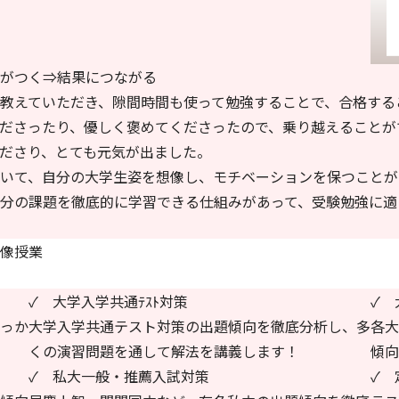
がつく⇒結果につながる
教えていただき、隙間時間も使って勉強することで、合格する
ださったり、
優しく褒めてくださった
ので、乗り越えることが
ださり、とても元気が出ました。
いて、自分の大学生姿を想像し、モチベーションを保つことが
分の課題を徹底的に学習できる仕組みがあって、受験勉強に適
像授業
✓ 大学入学共通ﾃｽﾄ対策
✓ 
っか
大学入学共通テスト対策の出題傾向を徹底分析し、多
各大
くの演習問題を通して解法を講義します！
傾向
✓ 私大一般・推薦入試対策
✓ 