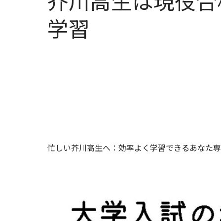
芥川高生は現役合
学習
忙しい芥川高生へ：効率よく学習できるあなた専