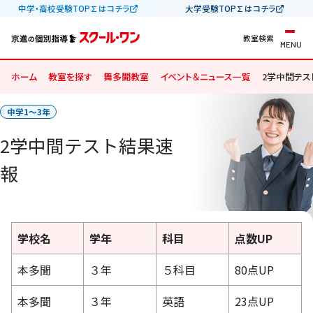
中学・高校受験TOP∑はコチラ
大学受験TOP∑はコチラ
教室検索
MENU
ホーム
教室を探す
舞多聞教室
イベント＆ニュース一覧
2学中間テス
中学1〜3年
2学中間テスト結果速
報
学校名
学年
科目
点数UP
本多聞
３年
５科目
80点UP
本多聞
３年
英語
23点UP