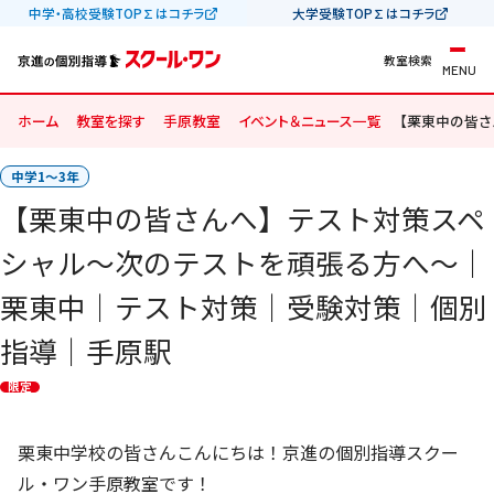
中学・高校受験TOP∑はコチラ
大学受験TOP∑はコチラ
教室検索
MENU
ホーム
教室を探す
手原教室
イベント＆ニュース一覧
【栗東中の皆
中学1〜3年
【栗東中の皆さんへ】テスト対策スペ
シャル～次のテストを頑張る方へ～｜
栗東中｜テスト対策｜受験対策｜個別
指導｜手原駅
限定
栗東中学校の皆さんこんにちは！京進の個別指導スクー
ル・ワン手原教室です！