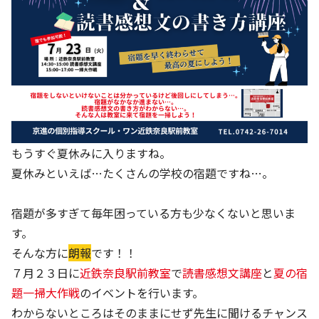
もうすぐ夏休みに入りますね。
夏休みといえば…たくさんの学校の宿題ですね…。
宿題が多すぎて毎年困っている方も少なくないと思いま
す。
そんな方に
朗報
です！！
７月２３日に
近鉄奈良駅前教室
で
読書感想文講座
と
夏の宿
題一掃大作戦
のイベントを行います。
わからないところはそのままにせず先生に聞けるチャンス