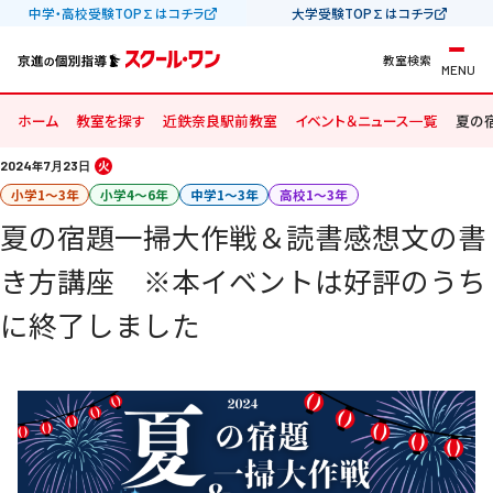
中学・高校受験TOP∑はコチラ
大学受験TOP∑はコチラ
教室検索
MENU
ホーム
教室を探す
近鉄奈良駅前教室
イベント＆ニュース一覧
夏の
2024
年
7
23
火
月
日
小学1〜3年
小学4〜6年
中学1〜3年
高校1〜3年
夏の宿題一掃大作戦＆読書感想文の書
き方講座 ※本イベントは好評のうち
に終了しました