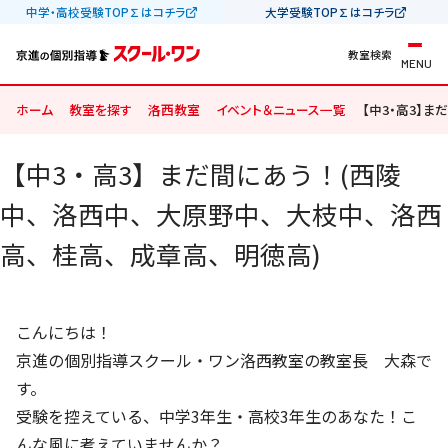
中学・高校受験TOP∑はコチラ
大学受験TOP∑はコチラ
教室検索
MENU
ホーム
教室を探す
洛西教室
イベント＆ニュース一覧
【中3・高3】
【中3・高3】まだ間にあう！(西陵
中、洛西中、大原野中、大枝中、洛西
高、桂高、成章高、明徳高)
こんにちは！
京進の個別指導スクール・ワン洛西教室の教室長 大森で
す。
受験を控えている、中学3年生・高校3年生のあなた！こ
んな風に考えていませんか？