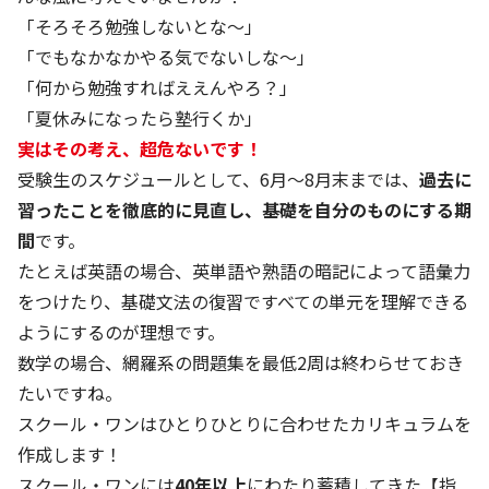
「そろそろ勉強しないとな～」
「でもなかなかやる気でないしな～」
「何から勉強すればええんやろ？」
「夏休みになったら塾行くか」
実はその考え、超危ないです！
受験生のスケジュールとして、6月～8月末までは、
過去に
習ったことを徹底的に見直し、基礎を自分のものにする期
間
です。
たとえば英語の場合、英単語や熟語の暗記によって語彙力
をつけたり、基礎文法の復習ですべての単元を理解できる
ようにするのが理想です。
数学の場合、網羅系の問題集を最低2周は終わらせておき
たいですね。
スクール・ワンはひとりひとりに合わせたカリキュラムを
作成します！
スクール・ワンには
40年以上
にわたり蓄積してきた【指