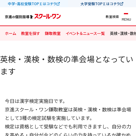
中学・高校受験TOP∑はコチラ
大学受験TOP∑はコチラ
教室検索
MENU
ホーム
教室を探す
鎌取教室
イベント＆ニュース一覧
英検・漢検・数
英検・漢検・数検の準会場となってい
ます
今日は漢字検定実施日です。
京進スクール・ワン鎌取教室は英検・漢検・数検は準会場
として3種の検定試験を実施しています。
検定は資格として受験などでも利用できますし、自分の力
を高める・自分が今どのくらいの力を持っているか確かめ