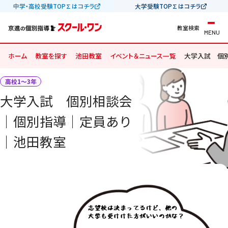
中学・高校受験TOP∑はコチラ
大学受験TOP∑はコチラ
教室検索
MENU
ホーム
教室を探す
池田教室
イベント＆ニュース一覧
大学入試 個
高校1〜3年
大学入試 個別相談会
│個別指導│定員あり
｜池田教室