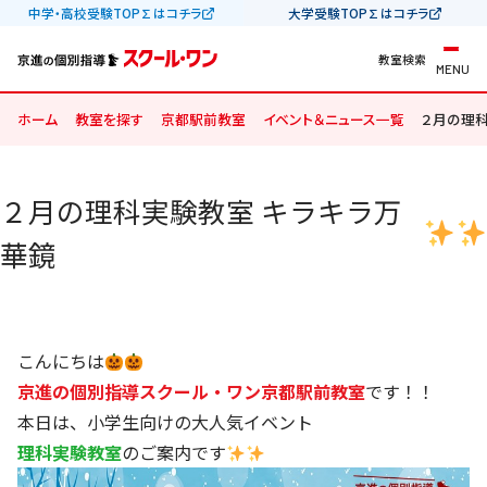
中学・高校受験TOP∑はコチラ
大学受験TOP∑はコチラ
教室検索
MENU
ホーム
教室を探す
京都駅前教室
イベント＆ニュース一覧
２月の理科
２月の理科実験教室 キラキラ万
華鏡
こんにちは
京進の個別指導スクール・ワン京都駅前教室
です！！
本日は、小学生向けの大人気イベント
理科実験教室
のご案内です