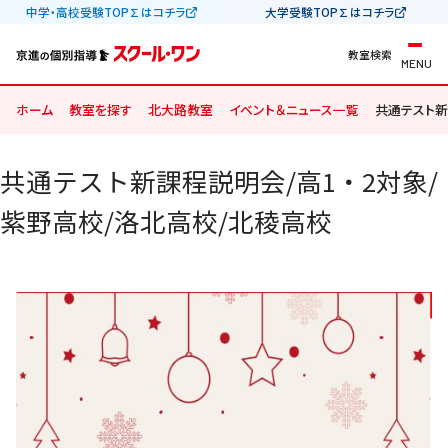
中学・高校受験TOP∑はコチラ
大学受験TOP∑はコチラ
教室検索
MENU
ホーム
教室を探す
北大路教室
イベント＆ニュース一覧
共通テスト新
共通テスト新課程説明会/高1・2対象/
紫野高校/洛北高校/北稜高校