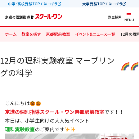
中学・高校受験TOP∑はコチラ
大学受験TOP∑はコチラ
教室検索
MENU
ホーム
教室を探す
京都駅前教室
イベント＆ニュース一覧
12月の理
12月の理科実験教室 マーブリン
グの科学
こんにちは
京進の個別指導スクール・ワン京都駅前教室
です！！
本日は、小学生向けの大人気イベント
理科実験教室
のご案内です