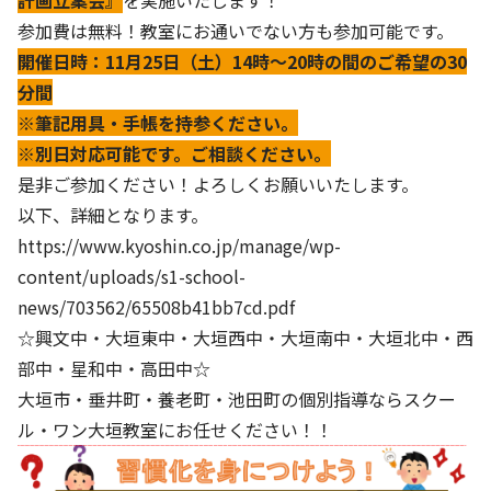
計画立案会』
を実施いたします！
参加費は無料！教室にお通いでない方も参加可能です。
開催日時：11月25日（土）14時～20時の間のご希望の30
分間
※筆記用具・手帳を持参ください。
※別日対応可能です。ご相談ください。
是非ご参加ください！よろしくお願いいたします。
以下、詳細となります。
https://www.kyoshin.co.jp/manage/wp-
content/uploads/s1-school-
news/703562/65508b41bb7cd.pdf
☆興文中・大垣東中・大垣西中・大垣南中・大垣北中・西
部中・星和中・高田中☆
大垣市・垂井町・養老町・池田町の個別指導ならスクー
ル・ワン大垣教室にお任せください！！