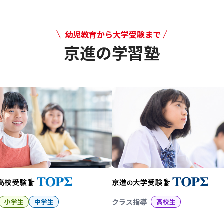
幼児教育から大学受験まで
京進の学習塾
幼児教育から大学受験まで 京
小学生
中学生
クラス指導
高校生