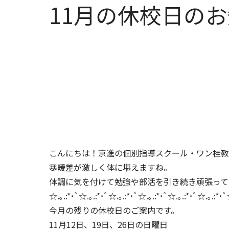
11月の休校日の
こんにちは！京進の個別指導スクール・ワン桂教
寒暖差が激しく体に堪えますね。
体調に気を付けて勉強や部活を引き続き頑張って
☆.｡.:*･ﾟ☆.｡.:*･ﾟ☆.｡.:*･ﾟ☆.｡.:*･ﾟ☆.｡.:*･ﾟ☆.｡.:*･ﾟ
今月の残りの休校日のご案内です。
11月12日、19日、26日の日曜日