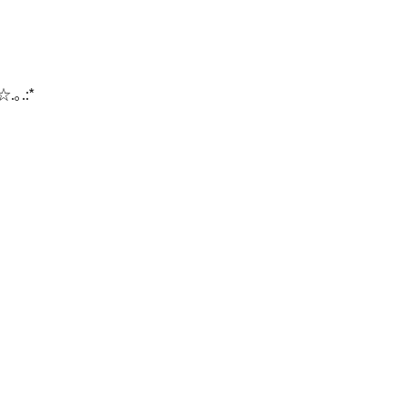
☆.｡.:*