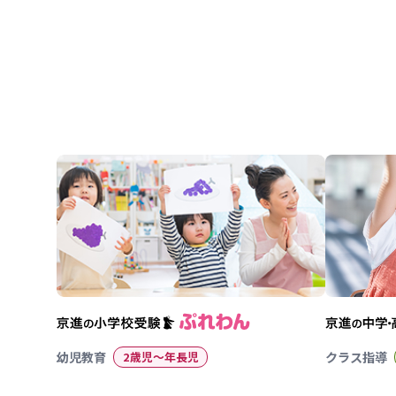
幼児教育
2歳児〜年長児
クラス指導