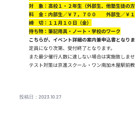
対 象：高校１・２年生（外部生、他塾生徒の方
料 金：内部生／￥７，７００ 外部生／￥１
締 切：１１月１０日（金）
持ち物：筆記用具・ノート・学校のワーク
こちらが、イベント詳細の案内兼申込書となりま
定員になり次第、受付終了となります。
また最少催行人数に達しない場合は実施致しませ
テスト対策は京進スクール・ワン南加木屋駅前教
投稿日：2023.10.27