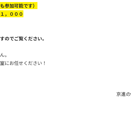
も参加可能です）
１，０００
すのでご覧ください
。
ん。
室にお任せください！
京進の