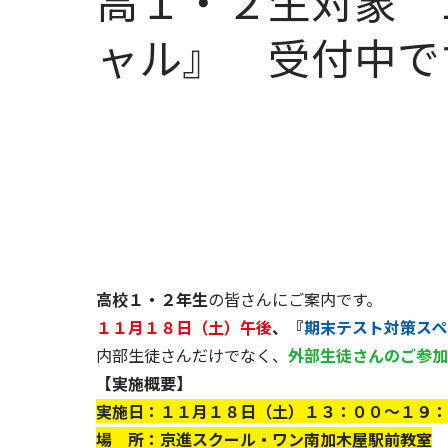
高１・２生対象 
ャル』 受付中で
高校１・２年生
の皆さんにご案内です。
１１月１８日（土）午後
、
『
期末テスト対策スペ
内部生徒さんだけでなく、
外部生徒さんのご参加
【実施概要】
実施日：１１月１８日（土）１３：００～１９：
場 所：京進スクール・ワン南加木屋駅前教室