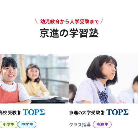
幼児教育から大学受験まで
京進の学習塾
幼児教育から大学受験まで 京
小学生
中学生
クラス指導
高校生