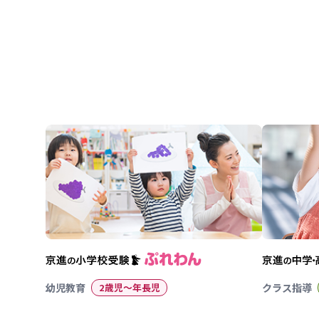
幼児教育
2歳児〜年長児
クラス指導