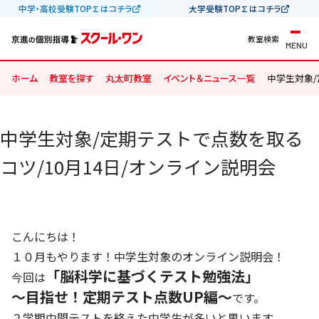
中学・高校受験TOP∑はコチラ
大学受験TOP∑はコチラ
教室検索
MENU
ホーム
教室を探す
丸太町教室
イベント＆ニュース一覧
中学生対象/
中学生対象/定期テストで点数を取る
コツ/10月14日/オンライン説明会
こんにちは！
１０月もやります！中学生対象のオンライン説明会！
「脳科学に基づくテスト勉強法」
今回は
～目指せ！定期テスト点数UP編～
です。
２学期中間テストを終えた中学生が多いと思います。