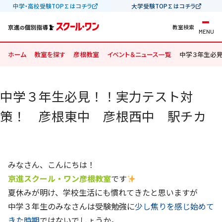
中学・高校受験TOP∑はコチラ
大学受験TOP∑はコチラ
教室検索
MENU
ホーム
教室を探す
彦根教室
イベント＆ニュース一覧
中学３年生必
中学３年生必見！！実力テスト対
策！ 彦根東中 彦根西中 駅チカ
みなさん、こんにちは！
京進スクール・ワン彦根教室
です
夏休みが明け、学校生活にも慣れてきたと思いますが
中学３年生のみなさんは受験勉強に
少し焦りを感じ始めて
きた時期
ではないでしょうか。