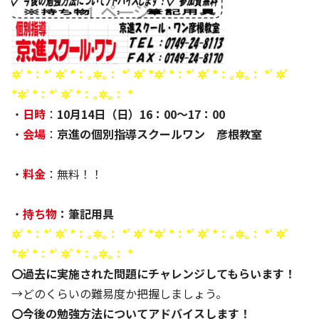
✲ﾟ*：*ﾟ✲ﾟ*：｡✲｡： *ﾟ✲ﾟ*✲ﾟ*：*ﾟ✲ﾟ*：｡✲｡： *ﾟ✲ﾟ
*✲ﾟ*：*ﾟ✲ﾟ*：｡✲｡： *
・
日時
：
10月14日（日）16：00～17：00
・
会場
：
京進の個別指導スクールワン 彦根教室
・
料金
：無料！！
・
持ち物
：筆記用具
✲ﾟ*：*ﾟ✲ﾟ*：｡✲｡： *ﾟ✲ﾟ*✲ﾟ*：*ﾟ✲ﾟ*：｡✲｡： *ﾟ✲ﾟ
*✲ﾟ*：*ﾟ✲ﾟ*：｡✲｡： *
〇過去に実施された問題にチャレンジしてもらいます！
→どのくらいの難易度か把握しましょう。
〇今後の勉強方法についてアドバイスします！