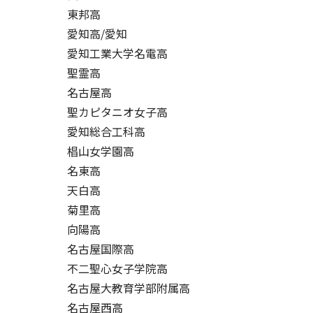
東邦高
愛知高/愛知
愛知工業大学名電高
聖霊高
名古屋高
聖カピタニオ女子高
愛知総合工科高
椙山女学園高
名東高
天白高
菊里高
向陽高
名古屋国際高
不二聖心女子学院高
名古屋大教育学部附属高
名古屋西高