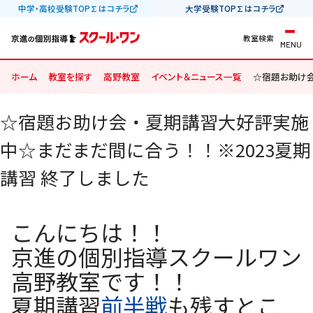
中学・高校受験TOP∑はコチラ
大学受験TOP∑はコチラ
教室検索
MENU
ホーム
教室を探す
高野教室
イベント＆ニュース一覧
☆宿題お助け会
☆宿題お助け会・夏期講習大好評実施
中☆まだまだ間に合う！！※2023夏期
講習 終了しました
こんにちは！！
京進の個別指導スクールワン
高野教室です！！
夏期講習
前半戦
も残すとこ