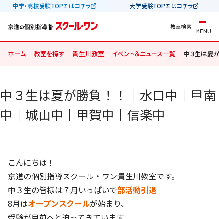
中学・高校受験TOP∑はコチラ
大学受験TOP∑はコチラ
教室検索
MENU
ホーム
教室を探す
貴生川教室
イベント＆ニュース一覧
中３生は夏
中３生は夏が勝負！！｜水口中｜甲南
中｜城山中｜甲賀中｜信楽中
こんにちは！
京進の個別指導スクール・ワン貴生川教室です。
中３生の皆様は７月いっぱいで
部活動引退
8月は
オープンスクール
が始まり、
受験が目前へと迫ってきています。