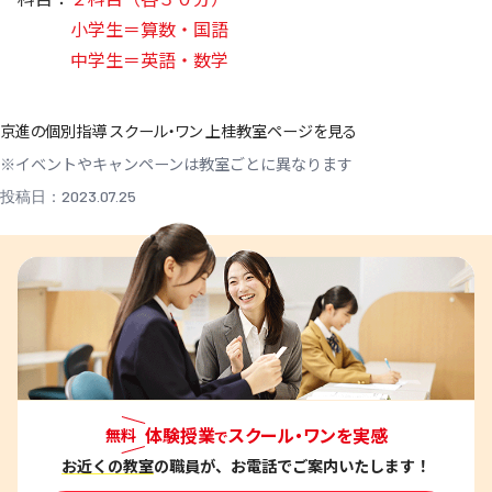
小学生＝算数・国語
中学生＝英語・数学
京進の個別指導 スクール・ワン 上桂教室ページを見る
※イベントやキャンペーンは教室ごとに異なります
投稿日：2023.07.25
体験授業
スクール・ワンを実感
無料
で
お近くの教室
の職員が、お電話でご案内いたします！