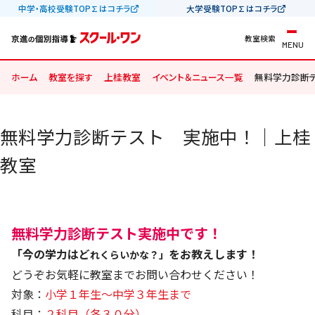
中学・高校受験TOP∑はコチラ
大学受験TOP∑はコチラ
教室検索
MENU
ホーム
教室を探す
上桂教室
イベント＆ニュース一覧
無料学力診断
無料学力診断テスト 実施中！｜上桂
教室
無料学力診断テスト実施中です！
「今の学力はど
をお教えします！
れくらいかな？」
どうぞお気軽に教室までお問い合わせください！
対象：
小学１年生～中学３年生まで
科目：
２科目（各３０分）