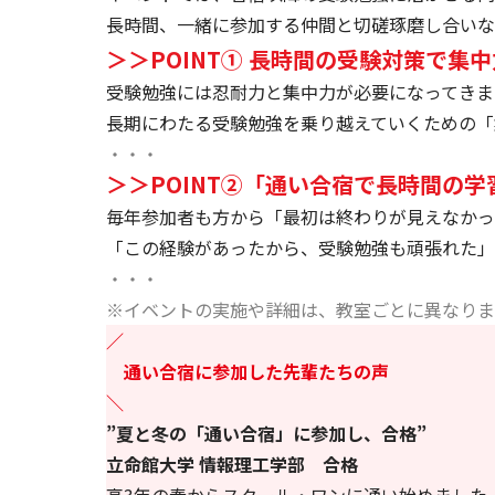
長時間、一緒に参加する仲間と切磋琢磨し合いな
＞＞POINT① 長時間の受験対策で集
受験勉強には忍耐力と集中力が必要になってきま
長期にわたる受験勉強を乗り越えていくための「
・・・
＞＞POINT②「通い合宿で長時間の
毎年参加者も方から「最初は終わりが見えなかっ
「この経験があったから、受験勉強も頑張れた」
・・・
※イベントの実施や詳細は、教室ごとに異なりま
／
通い合宿に参加した先輩たちの声
＼
”夏と冬の「通い合宿」に参加し、合格”
立命館大学 情報理工学部 合格