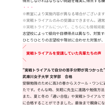
得点しなければならない問題を確実に得点する練
・・・
※教室により実施内容が異なる場合がございます
※実戦トライアルのみの受講はできません。通常
※実戦トライアルについて、
こちら
にも情報掲載
志望校によって傾向や目標得点は異なり、対策す
ひとりひとりの志望校や現状に合わせた対策が、
／
実戦トライアルを受講していた先輩たちの声
＼
”実戦トライアルで自分の苦手分野が見つかった
武庫川女子大学 文学部 合格
受験勉強のために高3の春からスクール・ワンに
たです。そんな時、気軽に先生に進路や勉強方法
また、夏と冬の「通い合宿」や実戦トライアルで
に合格することができました。最後まで親身にな