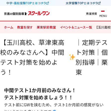
中学・高校受験TOP∑はコチラ
大学受験TOP∑はコチラ
教室検索
MENU
ホーム
教室を探す
栗東駅前教室
イベント＆ニュース一覧
【玉川高校
【玉川高校、草津東高
｜定期テス
校のみなさんへ】中間
ト対策｜個
テスト対策を始めよ
別指導｜栗
う！
東
中間テスト1か月前のみなさん！
テスト対策を始めましょう！！
テスト前にGWを挟むため、テスト1か月前の感覚がない