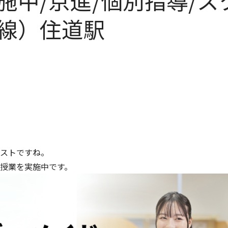
中/京進/個別指導/ス
線）住道駅
ストですね。
授業を実施中です。