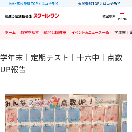
中学・高校受験TOP∑はコチラ
大学受験TOP∑はコチラ
教室検索
MENU
ホーム
教室を探す
緑地公園教室
イベント＆ニュース一覧
学年末｜
学年末｜定期テスト｜十六中｜点数
UP報告