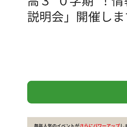
高３”０学期”！
説明会」開催しま
毎年人気のイベントが
さらにパワーアップ
し