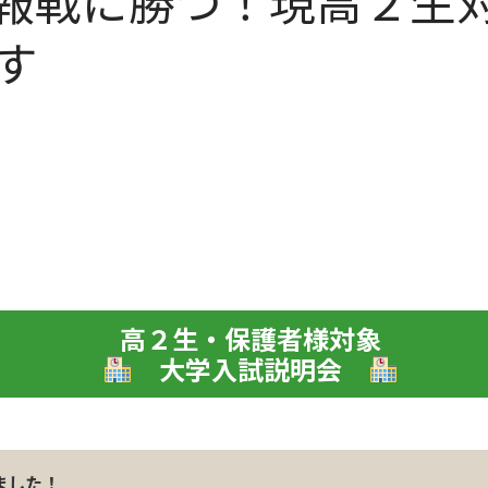
情報戦に勝つ！現高２生
す
高２生・保護者様対象
大学入試説明会
ました！