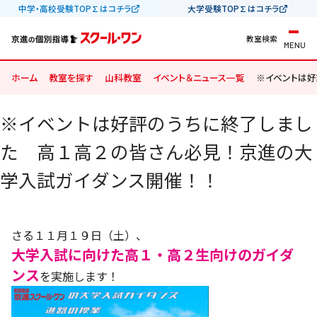
中学・高校受験TOP∑はコチラ
大学受験TOP∑はコチラ
教室検索
MENU
ホーム
教室を探す
山科教室
イベント＆ニュース一覧
※イベントは好
※イベントは好評のうちに終了しまし
た 高１高２の皆さん必見！京進の大
学入試ガイダンス開催！！
さる１１月１９日（土）、
大学入試に向けた高１・高２生向けのガイダ
ンス
を実施します！