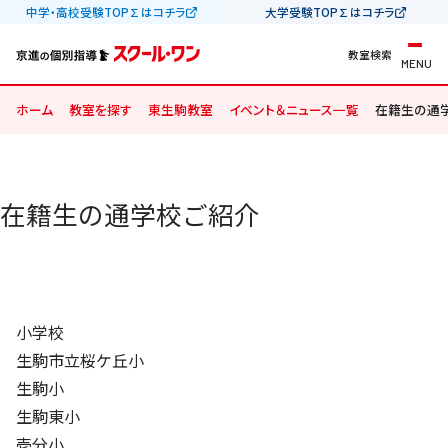
中学・高校受験TOP∑はコチラ
大学受験TOP∑はコチラ
教室検索
MENU
ホーム
教室を探す
東生駒教室
イベント＆ニュース一覧
在籍生の通
在籍生の通学校ご紹介
小学校
生駒市立桜ケ丘小
生駒小
生駒東小
壱分小