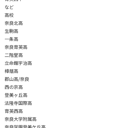
など
高校
奈良北高
生駒高
一条高
奈良育英高
二階堂高
立命館宇治高
樟蔭高
郡山高/奈良
西の京高
登美ヶ丘高
法隆寺国際高
育英西高
奈良大学附属高
奈良学園登美ケ丘高