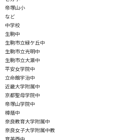
帝塚山小
など
中学校
生駒中
生駒市立緑ケ丘中
生駒市立光明中
生駒市立大瀬中
平安女学院中
立命館宇治中
近畿大学附属中
京都聖母学院中
帝塚山学院中
樟蔭中
奈良教育大学附属中
奈良女子大学附属中教
育英西中