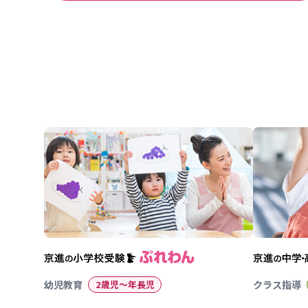
幼児教育
2歳児〜年長児
クラス指導