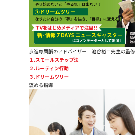
京進専属脳のアドバイザー 池谷裕二先生の監修
１.スモールステップ法
２.ルーティン行動
３.
ドリームツリー
褒める指導