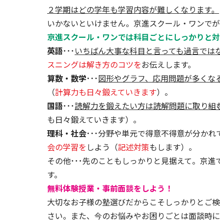
２学期はどの学年も学習内容が難しくなります。
いかないといけません。京進スクール・ワンでが
京進スクール・ワンでは科目ごとにしっかりと対
英語
･･･
いちばん大事な科目と言っても過言では
スニングは解き方のコツを
お伝えします。
算数・数学
･･･
図形やグラフ、応用問題が多くな
（
計算力も日々鍛えていきます
）。
国語
･･･
読解力を鍛えたい方は読解問題に取り組
も日々鍛えていきます）。
理科・社会
･･･分野や単元で得意不得意が分か
会の学習を
しよう（
記述対策
もします）。
その他･･･先のこともしっかりと見据えて。京
す。
無料体験授業・事前面談をしよう！
大切なお子様の塾選びだからこそしっかりとご検
さい。また、今のお悩みやお困りごとは面談時に