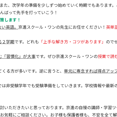
また、次学年の準備を少しずつ始めていく時期でもあります。
んばって先手を打っていこう！
策します！
ない英語。
京進スクール・ワンの先生にお任せください！
英単
る２学期
です。どれも
「上手な解き方・コツがあります」
ので
む「習慣化」が大事
です。ぜひ京進スクール・ワンの
授業で読
れてくる方が多いです。逆に言うと、
単元に専念すれば得点アッ
進では非受験学年でも受験準備をしていきます。学校情報や最新
討いただきたいと思っております。京進の自慢の講師・学習ツ
お気軽にご相談ください。お子様も保護者様も、不安を全て解