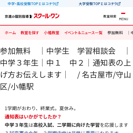
中学・高校受験TOP∑はコチラ
大学受験TOP∑はコチラ
教室検索
MENU
ホーム
教室を探す
小幡教室
イベント＆ニュース一覧
参加無料 ｜
参加無料 ｜中学生 学習相談会 ｜
中学３年生｜中１ 中２｜通知表の上
げ方お伝えします｜ / 名古屋市/守山
区/小幡駅
1学期がおわり、終業式。夏休み。
通知表はいかがでしたか？
中学３年生
は
高校入試、二学期に向けた学習
を応援
します