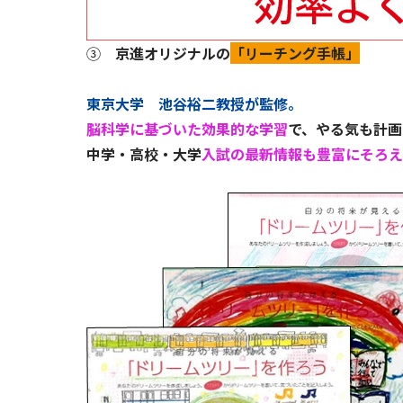
③
京進オリジナルの
「リーチング手帳」
東京大学 池谷裕二教授が監修。
脳科学に基づいた効果的な学習
で、やる気も計
中学・高校・大学
入試の最新情報も豊富にそろえ