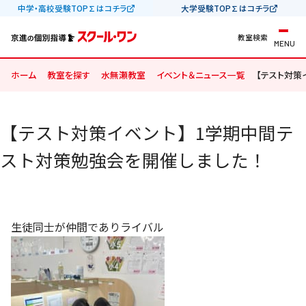
中学・高校受験TOP∑はコチラ
大学受験TOP∑はコチラ
教室検索
MENU
ホーム
教室を探す
水無瀬教室
イベント＆ニュース一覧
【テスト対策
【テスト対策イベント】1学期中間テ
スト対策勉強会を開催しました！
生徒同士が仲間でありライバル