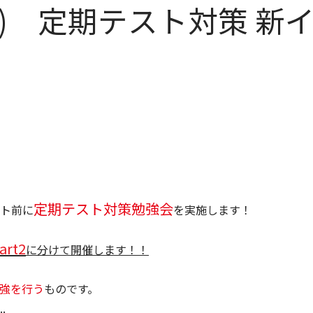
15(日) 定期テスト対策
定期テスト対策勉強会
ト前に
を実施します！
art2
に分けて開催します！！
強を行う
ものです。
.