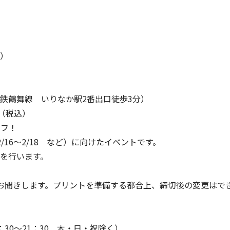
り）
鉄鶴舞線 いりなか駅2番出口徒歩3分）
円（税込）
オフ！
2/16～2/18 など）に向けたイベントです。
を行います。
お聞きします。プリントを準備する都合上、締切後の変更はで
4：30～21：30 木・日・祝除く）