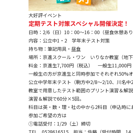
大好評イベント
定期テスト対策スペシャル開催決定！
日時：2/6（日）10：00～16：00（昼食休憩あ
内容：公立中1・2 学年末テスト対策
持ち物：筆記用具・
昼食
場所：京進スクール・ワン いりなか教室（地下
料金：京進生7,700円（税込） 一般生11,000
一般生の方が京進生と同時参加でそれぞれ50%
公立中学年末テスト（駒方中2/8～2/10、川名中
教室で用意したテスト範囲のプリント演習＆解説
演習＆解説で60分×5回。
科目は英・数・理・社の中から2科目（申込時に
参加ご希望の方は
①電話受付：1/29（土）締切
TEL 0528616515 担当：佐藤（受付時間 1