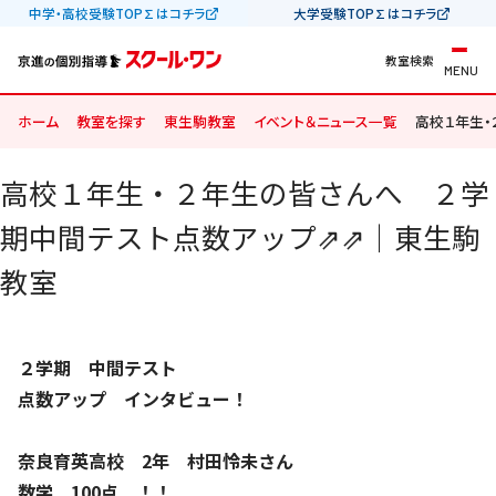
中学・高校受験TOP∑はコチラ
大学受験TOP∑はコチラ
教室検索
MENU
ホーム
教室を探す
東生駒教室
イベント＆ニュース一覧
高校１年生・
高校１年生・２年生の皆さんへ ２学
期中間テスト点数アップ⇗⇗｜東生駒
教室
２学期 中間テスト
点数アップ インタビュー！
奈良育英高校 2年
村田怜未さん
数学 100点 ！！