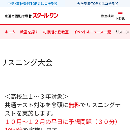
中学・高校受験TOP∑はコチラ
大学受験TOP∑はコチラ
教室検索
MENU
ホーム
教室を探す
札幌旭ヶ丘教室
イベント＆ニュース一覧
リスニン
リスニング大会
＜高校生１～３年対象＞
共通テスト対策を念頭に
無料
でリスニングテ
ストを実施します。
１０月～１２月の平日に予想問題（３０分）
10回分
を実施します。