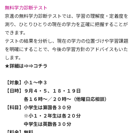
無料学力診断テスト
京進の無料学力診断テストでは、学習の理解度・定着度を
測り、ひとりひとりの現在の学力を正確に把握することが
できます。
テストの結果を分析し、現在の学力の位置づけや学習課題
を明確にすることで、今後の学習方針のアドバイスもいた
します。
★詳細は⇒⇒
コチラ
【対象】小１～中３
【日時】９月４・５、１８・１９日
各１６時～／２０時～（他曜日応相談）
【科目】小学生は算国各３０分
※小１・２年生は各２０分
中学生は英数各３０分
【料金】無料