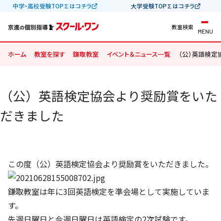
中学・高校受験TOP∑はコチラ
大学受験TOP∑はコチラ
教室検索
MENU
ホーム
教室を探す
鎌取教室
イベント＆ニュース一覧
（公）英語検定
（公）英語検定協会より奨励賞をいた
だきました
この度（公）英語検定協会より奨励賞をいただきました。
鎌取教室は年に3回英語検定を準会場として実施していま
す。
先週日曜日と今週日曜日は英語検定の2次試験です。