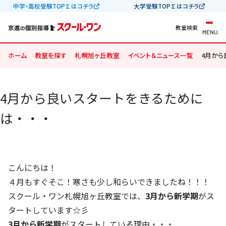
中学・高校受験TOP∑はコチラ
大学受験TOP∑はコチラ
教室検索
MENU
ホーム
教室を探す
札幌旭ヶ丘教室
イベント＆ニュース一覧
4月から
4月から良いスタートをきるために
は・・・
こんにちは！
４月もすぐそこ！寒さも少し和らいできましたね！！！
スクール・ワン札幌旭ヶ丘教室では、
3月から新学期
がス
タートしています☆彡
3月から新学期
がスタートしている理由・・・