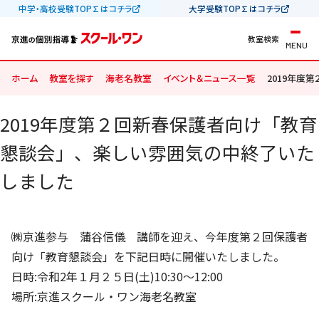
中学・高校受験TOP∑はコチラ
大学受験TOP∑はコチラ
教室検索
MENU
ホーム
教室を探す
海老名教室
イベント＆ニュース一覧
2019年度
2019年度第２回新春保護者向け「教育
懇談会」、楽しい雰囲気の中終了いた
しました
㈱京進参与 蒲谷信儀 講師を迎え、今年度第２回保護者
向け「教育懇談会」を下記日時に開催いたしました。
日時:令和2年１月２５日(土)10:30～12:00
場所:京進スクール・ワン海老名教室