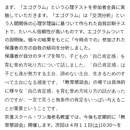
まず、「エゴグラム」という心理テストを参加者全員に実
施していただきます。「エゴグラム」は「交流分析」とい
う人間関係の心理学理論に基づいて作られた自我診断テス
トで、たいへん信頼性が高いものです。エゴグラムついて
の説明後。個々の結果をもとに「今時点での」参加された
保護者の方の自我の傾向を分析しました。
保護者が自分のタイプを知り、
子どもの「自己肯定感」を
育む誉め方叱り方について話しました。「自己肯定感」は
子ども達が努力する土台、諦めない土台、生きるためのす
「教育懇談会」の場では具体的
べて土台になる感覚です。
に様々な
「自己肯定感」を育む誉め方叱り方の話があった
のですが、一言で言うと無条件の肯定をいっぱい与えるこ
とが重要ということです。
京進スクール・ワン海老名教室では、今後も定期的に「教
育懇談会」開催します。次回は４月１１日(土)10:30～を